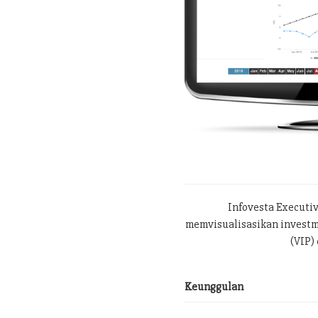
Infovesta Executi
memvisualisasikan investme
(VIP) 
Keunggulan