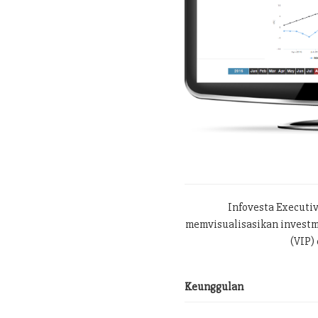
Infovesta Executi
memvisualisasikan investme
(VIP) 
Keunggulan