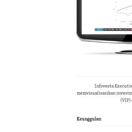
Infovesta Executi
memvisualisasikan investme
(VIP) 
Keunggulan