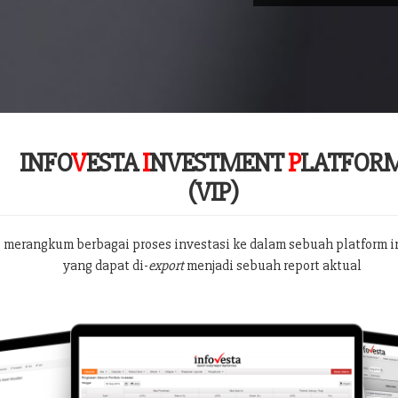
INFO
V
ESTA
I
NVESTMENT
P
LATFOR
(VIP)
 merangkum berbagai proses investasi ke dalam sebuah platform i
yang dapat di-
export
menjadi sebuah report aktual