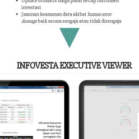
Update otomatis harga pasar setiap instrumen
investasi
Jaminan keamanan data akibat
human error
damage
baik secara sengaja atau tidak disengaja
INFOVESTA EXECUTIVE VIEWER