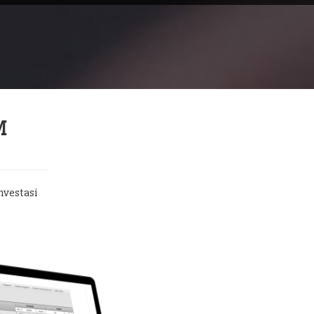
M
nvestasi