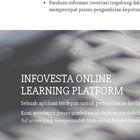
Panduan informasi investasi tergabung dal
mempercepat proses pengambilan keputu
INFOVESTA ONLINE
LEARNING PLATFORM
Sebuah aplikasi terdepan untuk pembelajaran berba
Kami membantu proses pembelajaran Anda secara fleks
full access
yang mempermudah Anda untuk belajar dima