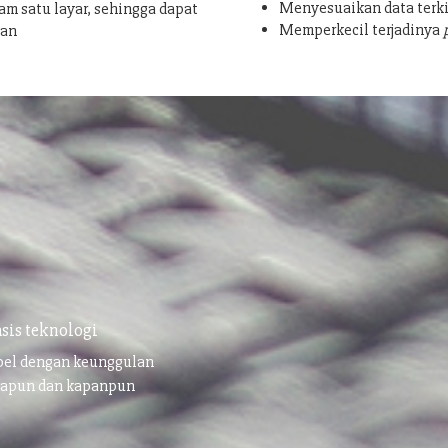
Menyesuaikan data terki
am satu layar, sehingga dapat
Memperkecil terjadinya
san
sis teknologi
ibel dengan keunggulan
napun dan kapanpun