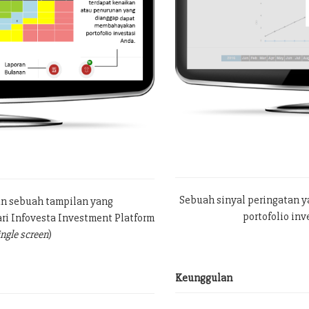
Sebuah sinyal peringatan 
an sebuah tampilan yang
portofolio in
ri Infovesta Investment Platform
ingle screen
)
Keunggulan