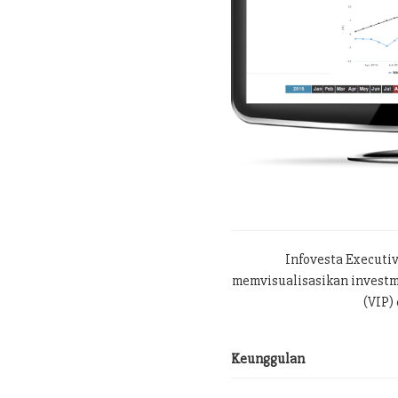
Infovesta Executi
memvisualisasikan investme
(VIP) 
Keunggulan