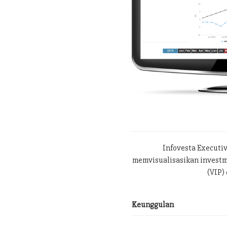
Infovesta Executi
memvisualisasikan investme
(VIP) 
Keunggulan