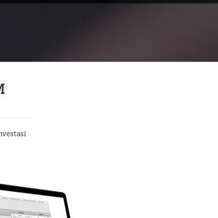
M
nvestasi