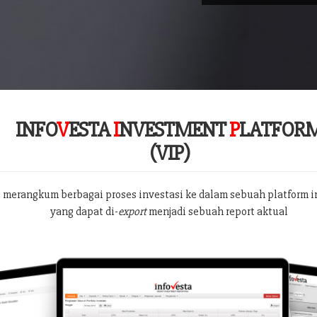
INFO
V
ESTA
I
NVESTMENT
P
LATFOR
(VIP)
 merangkum berbagai proses investasi ke dalam sebuah platform i
yang dapat di-
export
menjadi sebuah report aktual