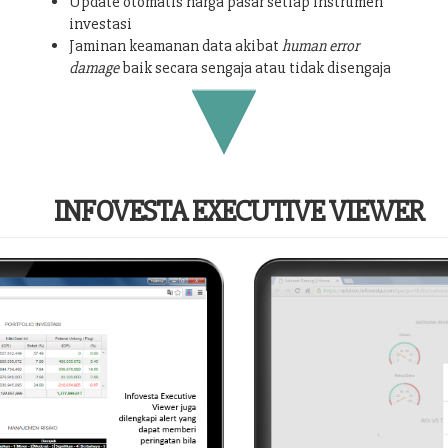
Update otomatis harga pasar setiap instrumen
investasi
Jaminan keamanan data akibat
human error
damage
baik secara sengaja atau tidak disengaja
INFOVESTA EXECUTIVE VIEWER