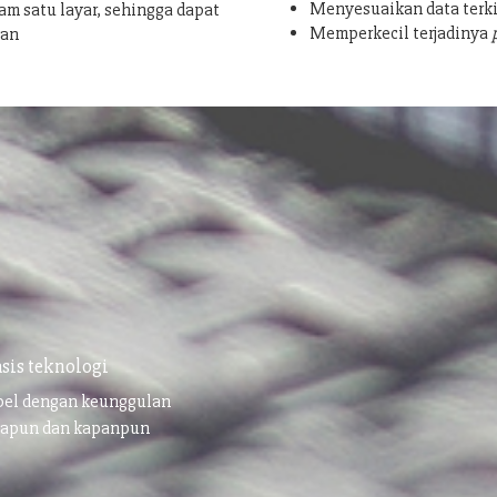
Menyesuaikan data terki
am satu layar, sehingga dapat
Memperkecil terjadinya
san
sis teknologi
ibel dengan keunggulan
napun dan kapanpun