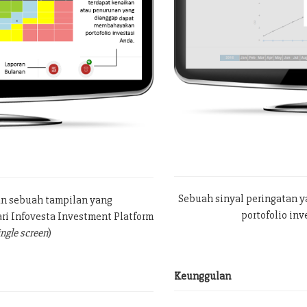
Sebuah sinyal peringatan 
an sebuah tampilan yang
portofolio in
ri Infovesta Investment Platform
ingle screen
)
Keunggulan