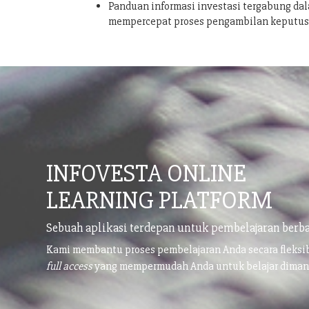
Panduan informasi investasi tergabung dal
mempercepat proses pengambilan keputu
INFOVESTA ONLINE
LEARNING PLATFORM
Sebuah aplikasi terdepan untuk pembelajaran berba
Kami membantu proses pembelajaran Anda secara fleks
full access
yang mempermudah Anda untuk belajar dima