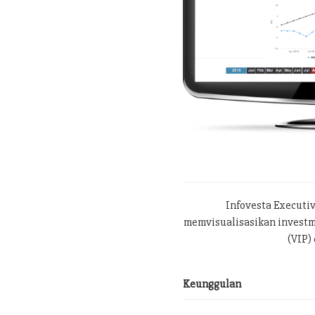
Infovesta Executi
memvisualisasikan investme
(VIP) 
Keunggulan