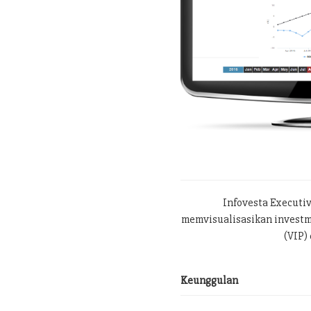
Infovesta Executi
memvisualisasikan investme
(VIP) 
Keunggulan