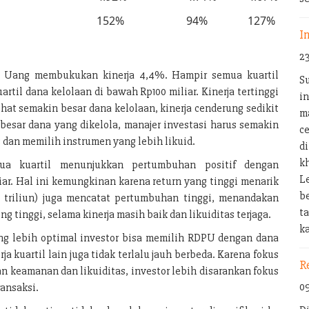
152%
94%
127%
I
2
ar Uang membukukan kinerja 4,4%. Hampir semua kuartil
S
uartil dana kelolaan di bawah Rp100 miliar. Kinerja tertinggi
in
ihat semakin besar dana kelolaan, kinerja cenderung sedikit
m
besar dana yang dikelola, manajer investasi harus semakin
c
 dan memilih instrumen yang lebih likuid.
d
k
mua kuartil menunjukkan pertumbuhan positif dengan
L
iar. Hal ini kemungkinan karena return yang tinggi menarik
b
p1 triliun) juga mencatat pertumbuhan tinggi, menandakan
t
g tinggi, selama kinerja masih baik dan likuiditas terjaga.
k
 yang lebih optimal investor bisa memilih RDPU dengan dana
a kuartil lain juga tidak terlalu jauh berbeda. Karena fokus
R
n keamanan dan likuiditas, investor lebih disarankan fokus
0
ansaksi.