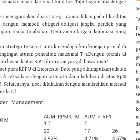
semakin aman dari sisi likuiditas. Tapi bagaimana dengan
0
i menggunakan dua strategi utama: fokus pada likuiditas
T
a dengan membeli obligasi-obligasi jangka pendek yang
pa
ngan risiko tambahan (terutama obligasi korporasi yang
t
s
 strategi tersebut untuk mendapatkan kinerja optimal di
p
mengingat aturan pencairan maksimal T+1.Dengan premis di
g
n besar di atas Rp1 triliun atau yang di bawahnya?
i
iset pada RDPU di Indonesia. Data yang dikumpulkan adalah
b
ntuk reksadana dengan rata-rata dana kelolaan di atas Rp10
m
U. Selanjutnya, riset dilakukan dengan memisahkan menjadi
k
erikut:
?
s
nder Management
d
k
AUM RP500 M -
AUM > RP1
m
00 M
1 T
T
d
29
17
26
m
4.92%
4.71%
4.67%
se