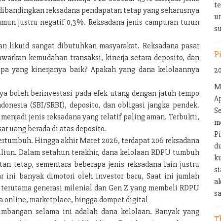
te
l dibandingkan reksadana pendapatan tetap yang seharusnya
u
mun justru negatif 0,3%. Reksadana jenis campuran turun
s
an likuid sangat dibutuhkan masyarakat. Reksadana pasar
P
arkan kemudahan transaksi, kinerja setara deposito, dan
 apa yang kinerjanya baik? Apakah yang dana kelolaannya
2
M
a boleh berinvestasi pada efek utang dengan jatuh tempo
A
ndonesia (SBI/SRBI), deposito, dan obligasi jangka pendek.
S
menjadi jenis reksadana yang relatif paling aman. Terbukti,
m
sar uang berada di atas deposito.
P
bertumbuh. Hingga akhir Maret 2026, terdapat 206 reksadana
d
riliun. Dalam setahun terakhir, dana kelolaan RDPU tumbuh
k
an tetap, sementara beberapa jenis reksadana lain justru
s
ini banyak dimotori oleh investor baru, Saat ini jumlah
a
 terutama generasi milenial dan Gen Z yang membeli RDPU
sa
a online, marketplace, hingga dompet digital
timbangan selama ini adalah dana kelolaan. Banyak yang
T