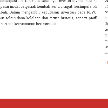
D
idakpastian, tidak ada salahnya investor diversifikasi ke
S
asar modal bergairah kembali.Perlu diingat, kesimpulan di
t
iubah. Dalam mengambil keputusan investasi pada RDPU,
d
n selain dana kelolaan dan return historis, seperti profil
D
udahan dan kenyamanan bertransaksi.
l
m
m
t
m
Kl