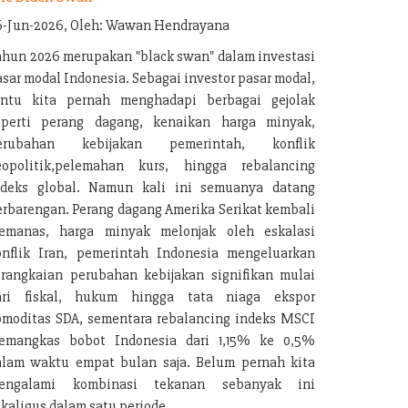
6-Jun-2026, Oleh: Wawan Hendrayana
ahun 2026 merupakan "black swan" dalam investasi
sar modal Indonesia. Sebagai investor pasar modal,
entu kita pernah menghadapi berbagai gejolak
eperti perang dagang, kenaikan harga minyak,
erubahan kebijakan pemerintah, konflik
eopolitik,pelemahan kurs, hingga rebalancing
ndeks global. Namun kali ini semuanya datang
erbarengan. Perang dagang Amerika Serikat kembali
emanas, harga minyak melonjak oleh eskalasi
onflik Iran, pemerintah Indonesia mengeluarkan
erangkaian perubahan kebijakan signifikan mulai
ari fiskal, hukum hingga tata niaga ekspor
omoditas SDA, sementara rebalancing indeks MSCI
emangkas bobot Indonesia dari 1,15% ke 0,5%
alam waktu empat bulan saja. Belum pernah kita
engalami kombinasi tekanan sebanyak ini
kaligus dalam satu periode.