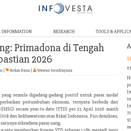
& INFORMATION
RESEARCH
TOOLS & APPLIC
ng: Primadona di Tengah
A
pastian 2026
S
0
n |
Reksa Dana |
Wawan Hendrayana
H
p
I
 yang semula digadang-gadang positif untuk pasar modal
i
perbaikan pertumbuhan ekonomi, ternyata berbeda dari
I
IHSG) secara year-to-date (YTD) per 23 April 2026 masih
7
olitik dan kekhawatiran atas fiskal Indonesia. Pun demikian,
9
 satunya reksadana pasar uang.
m
ta-rata memberikan kinerja YTD sebesar 1,3% menjadi jenis