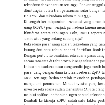
reksadana dengan return tertinggi. Bahkan unggu
diuntungkan oleh tren penurunan suku bunga, na
tipis 2%, dan reksadana saham minus 5,3%.
Di tengah ketidakpastian, investasi yang aman d
uang (RDPU) pun menjadi primadona karena menaw
likuiditas setara tabungan. Lalu, RDPU seperti
jumbo atau yang sedang-sedang saja?
Reksadana pasar uang adalah reksadana yang hany
kurang dari satu tahun, seperti Sertifikat Bank I
Dengan portofolio demikian, reksadana pasar uang 
secara rata-rata di tahun 2026 kinerja reksadana pa
Industri reksadana pasar uang sendiri juga masih 
pasar uang dengan dana kelolaan sebesar Rp135 t
60%, tertinggi kedua setelah reksadana pendapat
mengalami penurunan. Minat investor yang besar 
investor reksadana sudah menembus 23 juta orang
melalui aplikasi perbankan, agen penjual reksadan
Kembali ke kinerja RDPU, salah satu faktor per