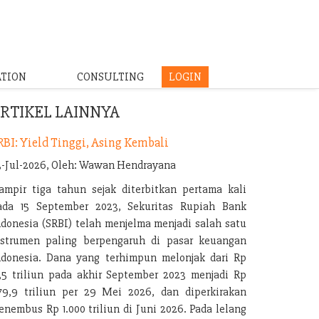
ATION
CONSULTING
LOGIN
RTIKEL LAINNYA
RBI: Yield Tinggi, Asing Kembali
3-Jul-2026, Oleh: Wawan Hendrayana
ampir tiga tahun sejak diterbitkan pertama kali
ada 15 September 2023, Sekuritas Rupiah Bank
ndonesia (SRBI) telah menjelma menjadi salah satu
nstrumen paling berpengaruh di pasar keuangan
ndonesia. Dana yang terhimpun melonjak dari Rp
1,5 triliun pada akhir September 2023 menjadi Rp
79,9 triliun per 29 Mei 2026, dan diperkirakan
enembus Rp 1.000 triliun di Juni 2026. Pada lelang