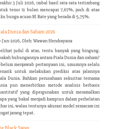
rakhir 3 Juli 2026, imbal hasil rata-rata tertimbang
ntuk tenor 12 bulan mencapai 7,67%, jauh di atas
uku bunga acuan BI Rate yang berada di 5,75%.
iala Dunia dan Saham 2026
0-Jun-2026, Oleh: Wawan Hendrayana
elihat judul di atas, tentu banyak yang bingung.
pakah hubungannya antara Piala Dunia dan saham?
ebelum menjawab pertanyaan ini, umumnya selalu
enarik untuk melakukan prediksi atas jalannya
iala Dunia. Bahkan perusahaan sekuritas ternama
unia pun menerbitkan metode analisis berbasis
uantitatif yang dipergunakan untuk meramalkan
iapa yang bakal menjadi kampiun dalam perhelatan
kbar ini, walau tentunya akurasi model semacam ini
ngat jarang tepat.
he Black Swan