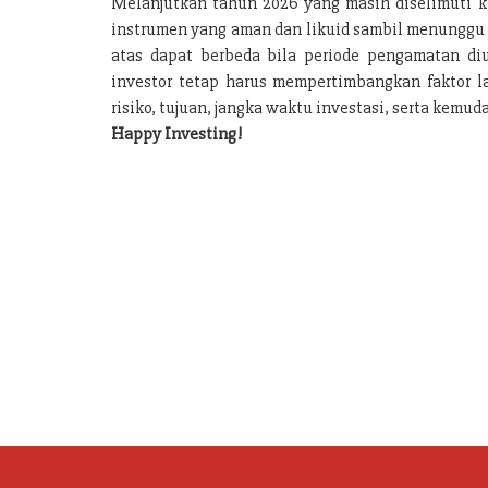
Melanjutkan tahun 2026 yang masih diselimuti ket
instrumen yang aman dan likuid sambil menunggu p
atas dapat berbeda bila periode pengamatan d
investor tetap harus mempertimbangkan faktor lai
risiko, tujuan, jangka waktu investasi, serta kem
Happy Investing!