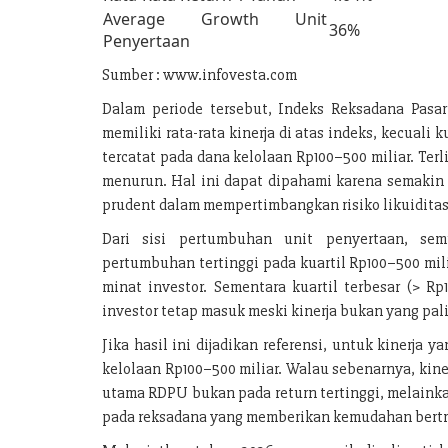
Average Growth Unit
36%
Penyertaan
Sumber : www.infovesta.com
Dalam periode tersebut, Indeks Reksadana Pas
memiliki rata-rata kinerja di atas indeks, kecuali k
tercatat pada dana kelolaan Rp100–500 miliar. Terl
menurun. Hal ini dapat dipahami karena semakin 
prudent dalam mempertimbangkan risiko likuiditas
Dari sisi pertumbuhan unit penyertaan, se
pertumbuhan tertinggi pada kuartil Rp100–500 mil
minat investor. Sementara kuartil terbesar (> R
investor tetap masuk meski kinerja bukan yang palin
Jika hasil ini dijadikan referensi, untuk kinerja
kelolaan Rp100–500 miliar. Walau sebenarnya, kinerj
utama RDPU bukan pada return tertinggi, melainka
pada reksadana yang memberikan kemudahan bertr