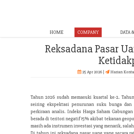
HOME
COMPANY
DATA 
Reksadana Pasar Ua
Ketidak
25 Apr 2026 |
Harian Konta
Tahun 2026 sudah memasuki kuartal ke-2. Tahun
seiring ekspektasi penurunan suku bunga dan 
perkiraan analis. Indeks Harga Saham Gabungan (
berada di teritori negatif 15% akibat tekanan geop
masih ada instrumen investasi yang menarik, salah
Di tahun ini reksadana pasar uang yang secara ra