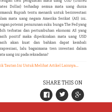
itengah tren penguatan mata uang USD (United
tates Dollar) terhadap semua mata uang dunia
ermasuk Rupiah tentu menarik untuk berinvestasi
alam mata uang negara Amerika Serikat (AS) ini.
engan potensi penurunan suku bunga The Fed yang
ebih terbatas dan pertumbuhan ekonomi AS yang
asih positif maka diperkirakan mata uang USD
asih akan kuat dan bahkan dapat kembali
erapresiasi, lalu bagaimana tren investasi dalam
ata uang ini pada reksadana?
ik Tautan Ini Untuk Melihat Artikel Lainnya...
SHARE THIS ON