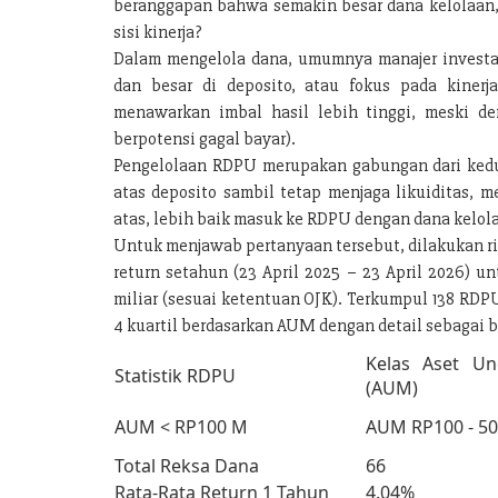
beranggapan bahwa semakin besar dana kelolaan, 
sisi kinerja?
Dalam mengelola dana, umumnya manajer investas
dan besar di deposito, atau fokus pada kinerj
menawarkan imbal hasil lebih tinggi, meski de
berpotensi gagal bayar).
Pengelolaan RDPU merupakan gabungan dari kedua
atas deposito sambil tetap menjaga likuiditas, 
atas, lebih baik masuk ke RDPU dengan dana kelolaa
Untuk menjawab pertanyaan tersebut, dilakukan r
return setahun (23 April 2025 – 23 April 2026) u
miliar (sesuai ketentuan OJK). Terkumpul 138 RDP
4 kuartil berdasarkan AUM dengan detail sebagai b
Kelas Aset U
Statistik RDPU
(AUM)
AUM < RP100 M
AUM RP100 - 5
Total Reksa Dana
66
Rata-Rata Return 1 Tahun
4.04%