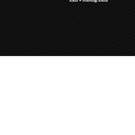
Karir
●
Hubungi Kami