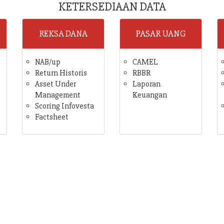
KETERSEDIAAN DATA
REKSA DANA
PASAR UANG
NAB/up
CAMEL
Return Historis
RBBR
Asset Under
Laporan
Management
Keuangan
Scoring Infovesta
Factsheet