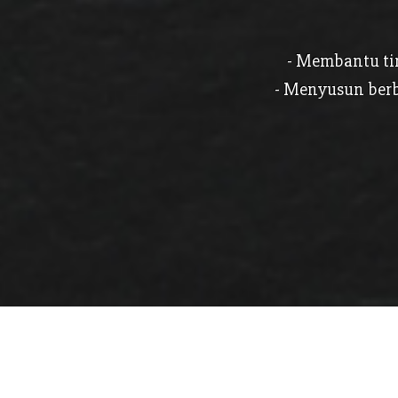
- Membantu ti
- Menyusun berb