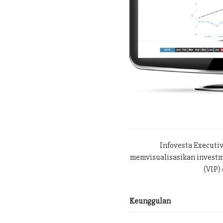
Infovesta Executi
memvisualisasikan investme
(VIP) 
Keunggulan