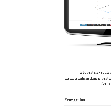
Infovesta Executi
memvisualisasikan investme
(VIP) 
Keunggulan