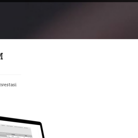
M
nvestasi