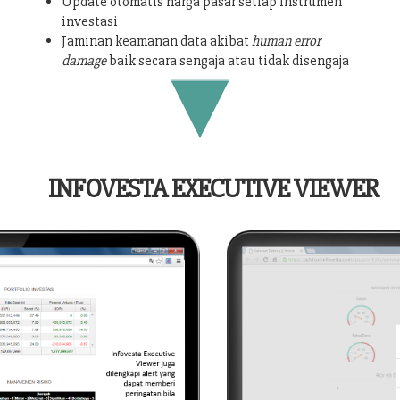
Update otomatis harga pasar setiap instrumen
investasi
Jaminan keamanan data akibat
human error
damage
baik secara sengaja atau tidak disengaja
INFOVESTA EXECUTIVE VIEWER