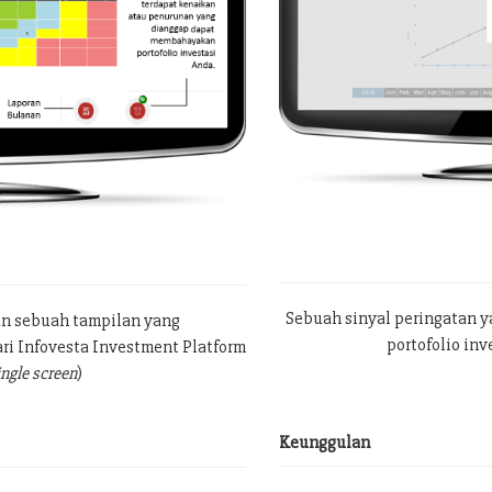
Sebuah sinyal peringatan 
an sebuah tampilan yang
portofolio in
ri Infovesta Investment Platform
ingle screen
)
Keunggulan