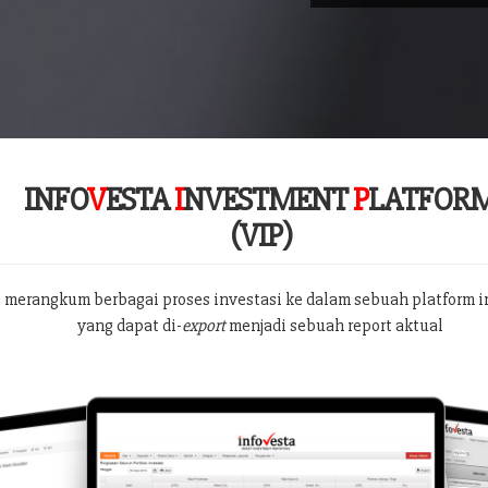
INFO
V
ESTA
I
NVESTMENT
P
LATFOR
(VIP)
 merangkum berbagai proses investasi ke dalam sebuah platform i
yang dapat di-
export
menjadi sebuah report aktual