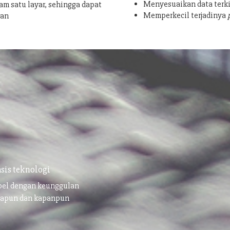
Menyesuaikan data terki
am satu layar, sehingga dapat
Memperkecil terjadinya
san
sis teknologi
ibel dengan keunggulan
napun dan kapanpun