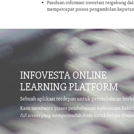
Panduan informasi investasi tergabung dal
mempercepat proses pengambilan keputu
INFOVESTA ONLINE
LEARNING PLATFORM
Sebuah aplikasi terdepan untuk pembelajaran berba
Kami membantu proses pembelajaran Anda secara fleks
full access
yang mempermudah Anda untuk belajar dima