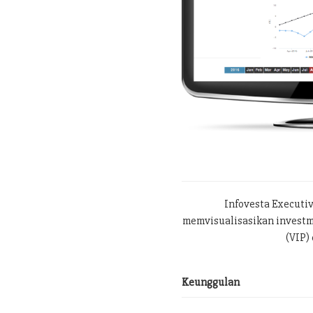
Infovesta Executi
memvisualisasikan investme
(VIP) 
Keunggulan