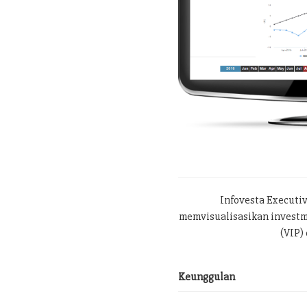
Infovesta Executi
memvisualisasikan investme
(VIP) 
Keunggulan