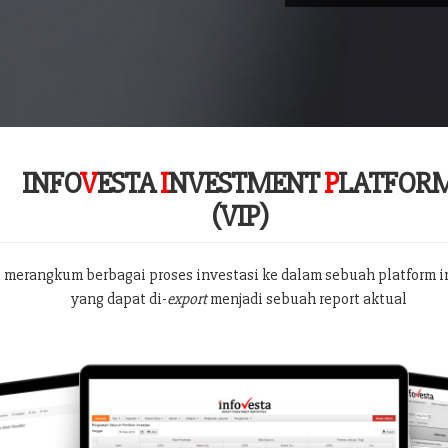
INFO
V
ESTA
I
NVESTMENT
P
LATFOR
(VIP)
 merangkum berbagai proses investasi ke dalam sebuah platform i
yang dapat di-
export
menjadi sebuah report aktual