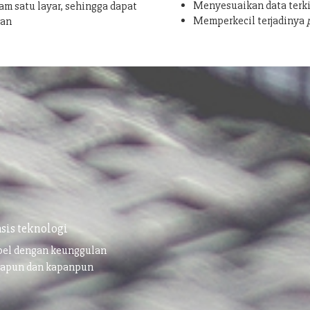
Menyesuaikan data terki
am satu layar, sehingga dapat
Memperkecil terjadinya
san
sis teknologi
ibel dengan keunggulan
napun dan kapanpun