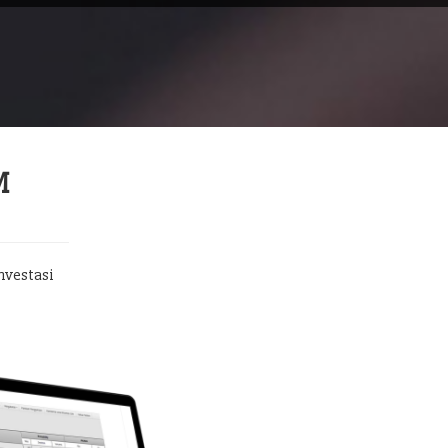
M
nvestasi