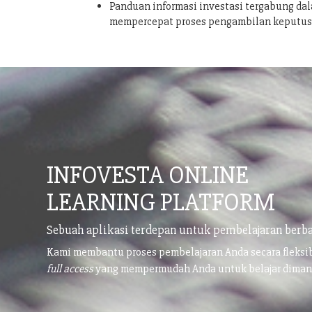
Panduan informasi investasi tergabung dal
mempercepat proses pengambilan keputu
INFOVESTA ONLINE
LEARNING PLATFORM
Sebuah aplikasi terdepan untuk pembelajaran berba
Kami membantu proses pembelajaran Anda secara fleks
full access
yang mempermudah Anda untuk belajar dima