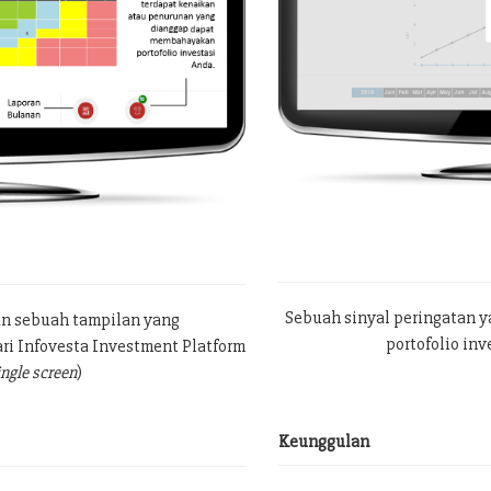
Sebuah sinyal peringatan 
an sebuah tampilan yang
portofolio in
ri Infovesta Investment Platform
ingle screen
)
Keunggulan