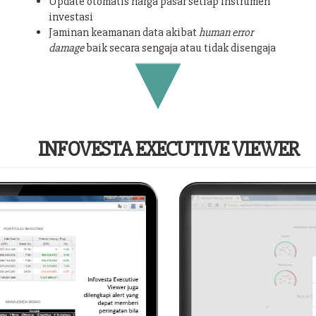
Update otomatis harga pasar setiap instrumen
investasi
Jaminan keamanan data akibat
human error
damage
baik secara sengaja atau tidak disengaja
INFOVESTA EXECUTIVE VIEWER