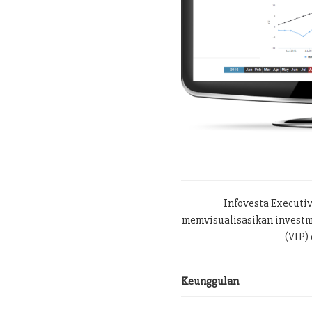
Infovesta Executi
memvisualisasikan investme
(VIP) 
Keunggulan