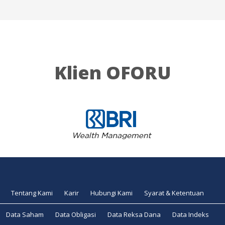
Klien OFORU
Tentang Kami
Karir
Hubungi Kami
Syarat & Ketentuan
Data Saham
Data Obligasi
Data Reksa Dana
Data Indeks